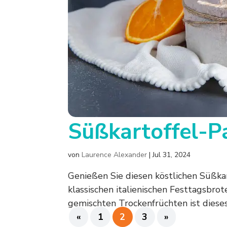
Süßkartoffel-P
von
Laurence Alexander
|
Jul 31, 2024
Genießen Sie diesen köstlichen Süßka
klassischen italienischen Festtagsbro
gemischten Trockenfrüchten ist dieses
«
1
2
3
»