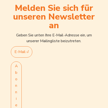
Melden Sie sich für
unseren Newsletter
an
Geben Sie unten Ihre E-Mail-Adresse ein, um
unserer Mailingliste beizutreten.
A
b
o
n
n
i
e