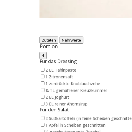
Zutaten
Nährwerte
Portion
4
Für das Dressing
2 EL Tahinpaste
1 Zitronensaft
1 zerdrückte Knoblauchzehe
¼ TL gemahlener Kreuzkümmel
2 EL Joghurt
3 EL reiner Ahornsirup
Für den Salat
2 Süßkartoffeln (in feine Scheiben geschnitte
1 Apfel in Scheiben geschnitten
½ geschnittene rote Zwiebel