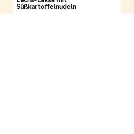
Lachs-Laksa mit
Süßkartoffelnudeln
Vorbereitungszeit:
20 Minuten
Kochzeit:
35-40 Minuten
BBQ-Süßkartoffeln